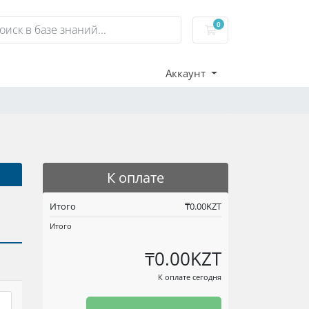
0
Корзина
Аккаунт
К оплате
Итого
₸0.00KZT
Итого
₸0.00KZT
К оплате сегодня