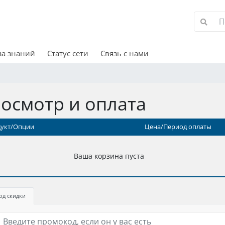
за знаний
Статус сети
Связь с нами
осмотр и оплата
укт/Опции
Цена/Период оплаты
Ваша корзина пуста
од скидки